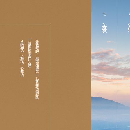
美食餐饮
酒
从景区指南开始，了解罗浮山，爱上罗浮山！
一站满足你在罗浮山的吃住行·游购娱，
总要来趟罗浮山吧！感受大自然的迤逦风光，一起探寻藏在罗浮山里的人文故事。