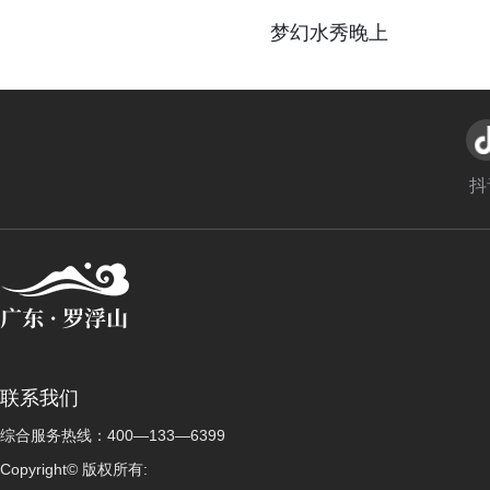
a
a
梦幻水秀晚上
y
y
V
V
i
i
抖
d
d
e
e
o
o
联系我们
综合服务热线：400—133—6399
Copyright© 版权所有: