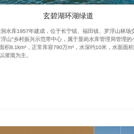
玄碧湖环湖绿道
罗浮山”乡村振兴示范带中心，属于显岗水库管理局管理的
积8.1km²，正常库容790万m³，水深约10米，水面面积
以灌溉为主。